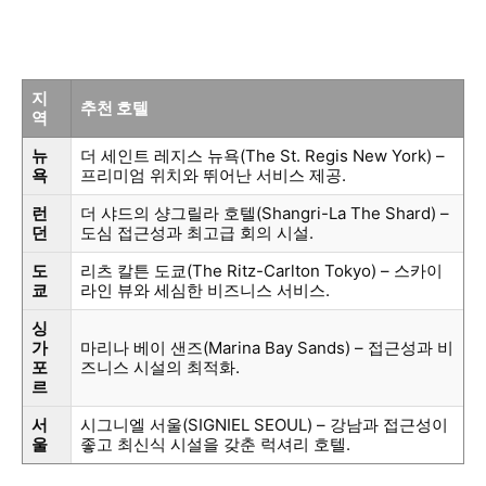
지
추천 호텔
역
뉴
더 세인트 레지스 뉴욕(The St. Regis New York) –
욕
프리미엄 위치와 뛰어난 서비스 제공.
런
더 샤드의 샹그릴라 호텔(Shangri-La The Shard) –
던
도심 접근성과 최고급 회의 시설.
도
리츠 칼튼 도쿄(The Ritz-Carlton Tokyo) – 스카이
쿄
라인 뷰와 세심한 비즈니스 서비스.
싱
가
마리나 베이 샌즈(Marina Bay Sands) – 접근성과 비
포
즈니스 시설의 최적화.
르
서
시그니엘 서울(SIGNIEL SEOUL) – 강남과 접근성이
울
좋고 최신식 시설을 갖춘 럭셔리 호텔.