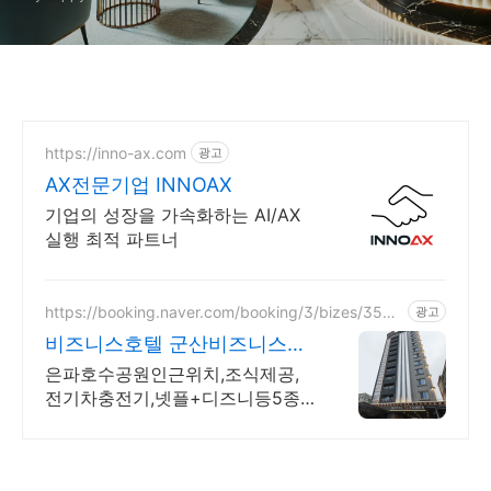
https://inno-ax.com
광고
AX전문기업 INNOAX
기업의 성장을 가속화하는 AI/AX
실행 최적 파트너
https://booking.naver.com/booking/3/bizes/3549
광고
60
비즈니스호텔 군산비즈니스호
텔 (조식제공)
은파호수공원인근위치,조식제공,
전기차충전기,넷플+디즈니등5종
OTT시청가능,세탁실등 넷플릭스,
디즈니등5종OTT시청가능,65인치
스마트TV,세탁실,전기차 충전 등