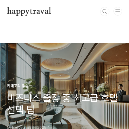
본문 바로가기
happytraval
카테고리 없음
비즈니스 출장 중 최고급 호텔
선택 팁
by happytraval
2025. 1. 9.