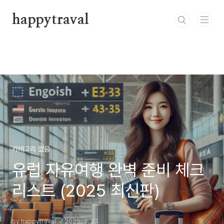
본문 바로가기
happytraval
카테고리 없음
유럽 자유여행 완벽 준비 체크
리스트 (2025 최신판)
by happytraval
2025. 3. 27.