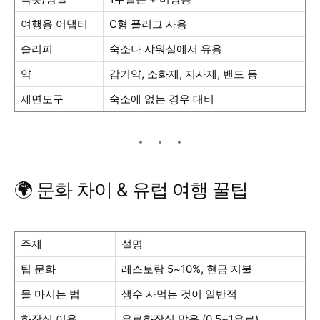
여행용 어댑터
C형 플러그 사용
슬리퍼
숙소나 샤워실에서 유용
약
감기약, 소화제, 지사제, 밴드 등
세면도구
숙소에 없는 경우 대비
🌍 문화 차이 & 유럽 여행 꿀팁
주제
설명
팁 문화
레스토랑 5~10%, 현금 지불
물 마시는 법
생수 사먹는 것이 일반적
화장실 이용
유료화장실 많음 (0.5~1유로)