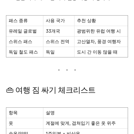
패스 종류
사용 국가
추천 상황
유레일 글로벌
33개국
광범위한 유럽 여행 시
스위스 패스
스위스 전역
고산열차, 풍경 여행자
독일 철도 패스
독일
도시 간 이동 많을 때
👜 여행 짐 싸기 체크리스트
항목
설명
옷
계절에 맞게, 겹쳐입기 좋은 옷 위주
속옷/양말
1주일분 + 비상용