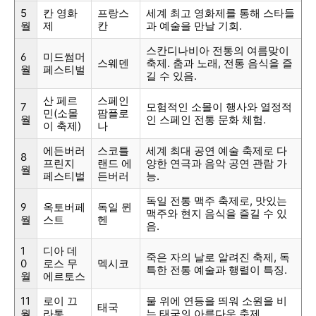
5
칸 영화
프랑스
세계 최고 영화제를 통해 스타들
월
제
칸
과 예술을 만날 기회.
스칸디나비아 전통의 여름맞이
6
미드썸머
스웨덴
축제. 춤과 노래, 전통 음식을 즐
월
페스티벌
길 수 있음.
산 페르
스페인
7
모험적인 소몰이 행사와 열정적
민(소몰
팜플로
월
인 스페인 전통 문화 체험.
이 축제)
나
에든버러
스코틀
세계 최대 공연 예술 축제로 다
8
프린지
랜드 에
양한 연극과 음악 공연 관람 가
월
페스티벌
든버러
능.
독일 전통 맥주 축제로, 맛있는
9
옥토버페
독일 뮌
맥주와 현지 음식을 즐길 수 있
월
스트
헨
음.
1
디아 데
죽은 자의 날로 알려진 축제, 독
0
로스 무
멕시코
특한 전통 예술과 행렬이 특징.
월
에르토스
11
로이 끄
물 위에 연등을 띄워 소원을 비
태국
월
라통
는 태국의 아름다운 축제.