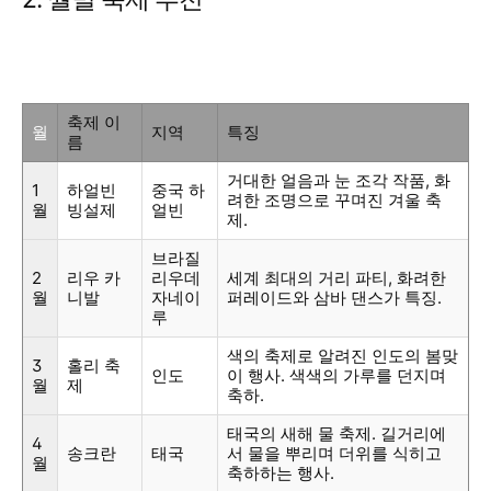
축제 이
월
지역
특징
름
거대한 얼음과 눈 조각 작품, 화
1
하얼빈
중국 하
려한 조명으로 꾸며진 겨울 축
월
빙설제
얼빈
제.
브라질
2
리우 카
리우데
세계 최대의 거리 파티, 화려한
월
니발
자네이
퍼레이드와 삼바 댄스가 특징.
루
색의 축제로 알려진 인도의 봄맞
3
홀리 축
인도
이 행사. 색색의 가루를 던지며
월
제
축하.
태국의 새해 물 축제. 길거리에
4
송크란
태국
서 물을 뿌리며 더위를 식히고
월
축하하는 행사.