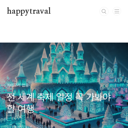
본문 바로가기
happytraval
카테고리 없음
전 세계 축제 일정 꼭 가봐야
할 여행
by happytraval
2025. 1. 9.